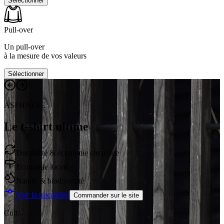
Sélectionner
Pull-over
Un pull-over
à la mesure de vos valeurs
Sélectionner
ASPHALTE
Le t-shirt ultime
Durabilité & économie circulaire
Economie locale
Nature & biodiversité
Voir la traçabilité
Commander sur le site
Cult...