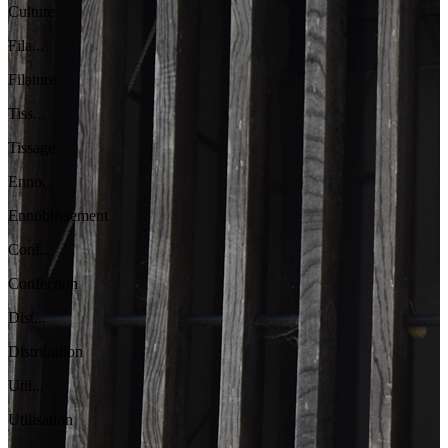
Culture
Fila...
Filature
Tiss...
Tissage
Enno...
Ennoblissement
Conf...
Confection
Dist...
Distribution
Util...
Utilisation